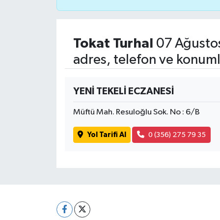
Tokat Turhal
07 Ağusto
adres, telefon ve konuml
YENİ TEKELİ ECZANESİ
Müftü Mah. Resuloğlu Sok. No : 6/B
Yol Tarifi Al
0 (356) 275 79 35