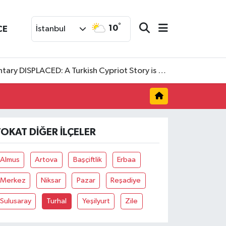
°
10
CE
İstanbul
SPLACED: A Turkish Cypriot Story is now available to watch
TOKAT DIĞER İLÇELER
Almus
Artova
Başçiftlik
Erbaa
Merkez
Niksar
Pazar
Reşadiye
Sulusaray
Turhal
Yeşilyurt
Zile