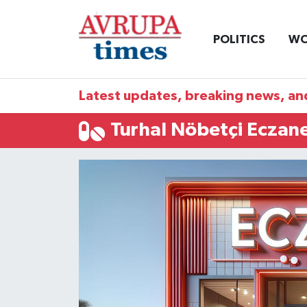
POLITICS
WO
Nöbetçi Eczaneler
Hava Durumu
Latest updates, breaking news, and
Namaz Vakitleri
Turhal Nöbetçi Eczane
Trafik Durumu
Süper Lig Puan Durumu ve Fikstür
Tüm Manşetler
Son Dakika Haberleri
Haber Arşivi