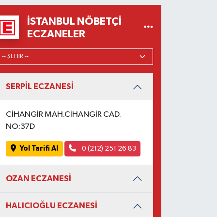
İSTANBUL NÖBETÇI
ECZANELER
SERPİL ECZANESİ
CİHANGİR MAH.CİHANGİR CAD.
NO:37D
Yol Tarifi Al
0 (212) 251 26 83
OZAN ECZANESİ
HALICIOĞLU ECZANESİ