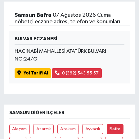
Samsun Bafra
07 Ağustos 2026 Cuma
nöbetçi eczane adres, telefon ve konumları
BULVAR ECZANESİ
HACINABİ MAHALLESİ ATATÜRK BULVARI
NO:24/G
Yol Tarifi Al
0 (362) 543 55 57
SAMSUN DIĞER İLÇELER
Alaçam
Asarcık
Atakum
Ayvacık
Bafra