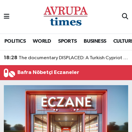
Nöbetçi Eczaneler
Hava Durumu
POLITICS
WORLD
SPORTS
BUSINESS
CULTUR
Namaz Vakitleri
18:28
The documentary DISPLACED: A Turkish Cypriot Story is now available to watch
Trafik Durumu
Bafra Nöbetçi Eczaneler
Süper Lig Puan Durumu ve Fikstür
Tüm Manşetler
Son Dakika Haberleri
Haber Arşivi