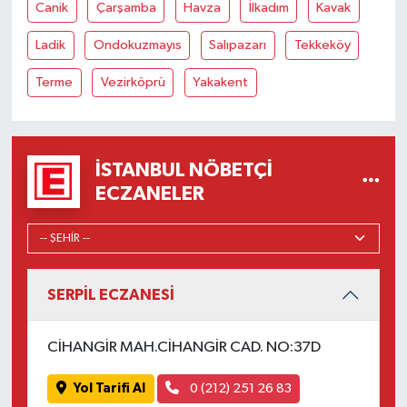
Canik
Çarşamba
Havza
İlkadım
Kavak
Ladik
Ondokuzmayıs
Salıpazarı
Tekkeköy
Terme
Vezirköprü
Yakakent
İSTANBUL NÖBETÇI
ECZANELER
SERPİL ECZANESİ
CİHANGİR MAH.CİHANGİR CAD. NO:37D
Yol Tarifi Al
0 (212) 251 26 83