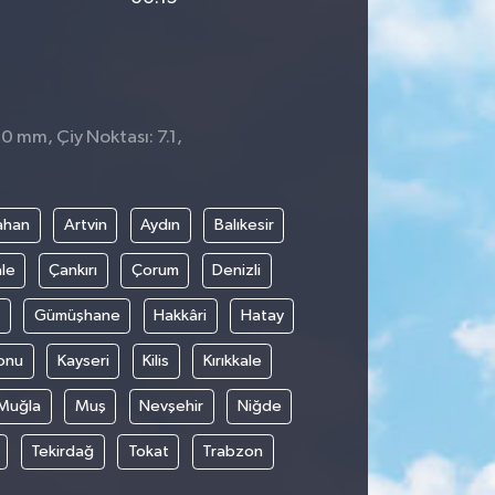
 0 mm, Çiy Noktası: 7.1,
ahan
Artvin
Aydın
Balıkesir
le
Çankırı
Çorum
Denizli
Gümüşhane
Hakkâri
Hatay
onu
Kayseri
Kilis
Kırıkkale
Muğla
Muş
Nevşehir
Niğde
Tekirdağ
Tokat
Trabzon