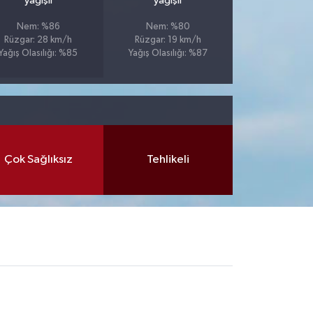
yağışlı
yağışlı
Nem: %86
Nem: %80
Rüzgar: 28 km/h
Rüzgar: 19 km/h
Yağış Olasılığı: %85
Yağış Olasılığı: %87
Çok Sağlıksız
Tehlikeli