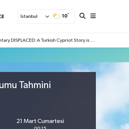
°
10
CE
İstanbul
SPLACED: A Turkish Cypriot Story is now available to watch
rumu Tahmini
21 Mart Cumartesi
00:15