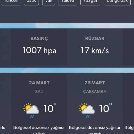
Tunceli
Uşak
Van
Yalova
Yozgat
Zonguldak
BASINÇ
RÜZGAR
1007
17
hpa
km/s
24 MART
25 MART
SALI
ÇARŞAMBA
°
°
10
10
rlu
Bölgesel düzensiz yağmur
Bölgesel düzensiz yağmur
Bölg