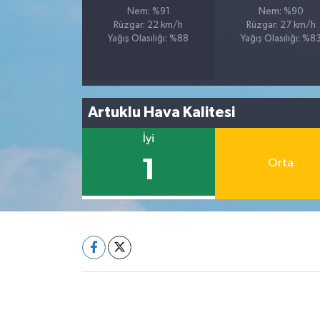
Nem: %91
Nem: %90
Rüzgar: 22 km/h
Rüzgar: 27 km/h
Yağış Olasılığı: %88
Yağış Olasılığı: %8
Artuklu Hava Kalitesi
İyi
1
Orta