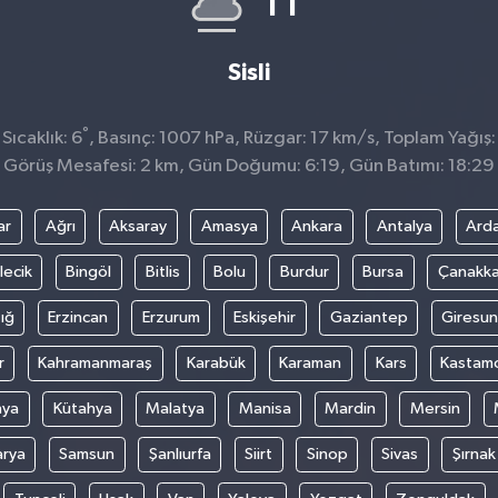
11
Sisli
°
ıcaklık: 6
, Basınç: 1007 hPa, Rüzgar: 17 km/s, Toplam Yağış:
Görüş Mesafesi: 2 km, Gün Doğumu: 6:19, Gün Batımı: 18:29
ar
Ağrı
Aksaray
Amasya
Ankara
Antalya
Ard
lecik
Bingöl
Bitlis
Bolu
Burdur
Bursa
Çanakka
ığ
Erzincan
Erzurum
Eskişehir
Gaziantep
Giresun
r
Kahramanmaraş
Karabük
Karaman
Kars
Kastam
nya
Kütahya
Malatya
Manisa
Mardin
Mersin
arya
Samsun
Şanlıurfa
Siirt
Sinop
Sivas
Şırnak