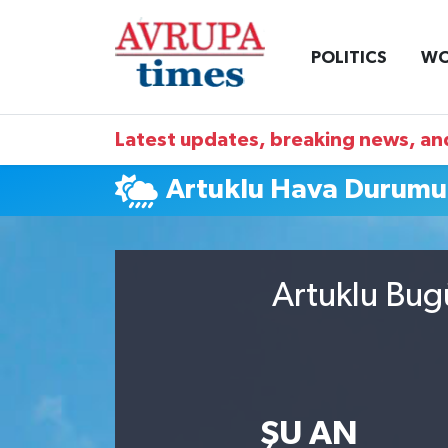
POLITICS
WO
Nöbetçi Eczaneler
Hava Durumu
Latest updates, breaking news, and
Namaz Vakitleri
Artuklu Hava Durumu
Trafik Durumu
Süper Lig Puan Durumu ve Fikstür
Artuklu Bug
Tüm Manşetler
Son Dakika Haberleri
ŞU AN
Haber Arşivi