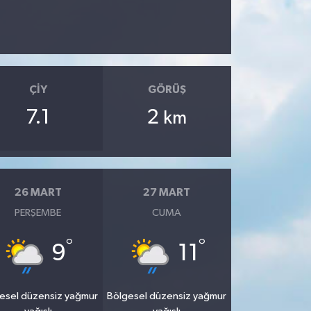
ÇIY
GÖRÜŞ
7.1
2
km
26 MART
27 MART
PERŞEMBE
CUMA
°
°
9
11
esel düzensiz yağmur
Bölgesel düzensiz yağmur