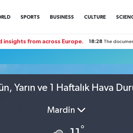
RLD
SPORTS
BUSINESS
CULTURE
SCIEN
 insights from across Europe.
18:28
The documentary DI
ün, Yarın ve 1 Haftalık Hava Du
Mardin
°