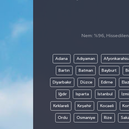
Nem: %96, Hissedilen S
Adana
Adıyaman
Afyonkarahis
Bartın
Batman
Bayburt
Bi
Diyarbakır
Düzce
Edirne
Elaz
Iğdır
Isparta
İstanbul
İzmi
Kırklareli
Kırşehir
Kocaeli
Ko
Ordu
Osmaniye
Rize
Sak