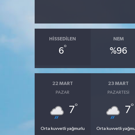
HISSEDILEN
NEM
°
6
%96
22 MART
23 MART
PAZAR
PAZARTESI
°
°
7
7
Orta kuvvetli yağmurlu
Orta kuvvetli yağmu