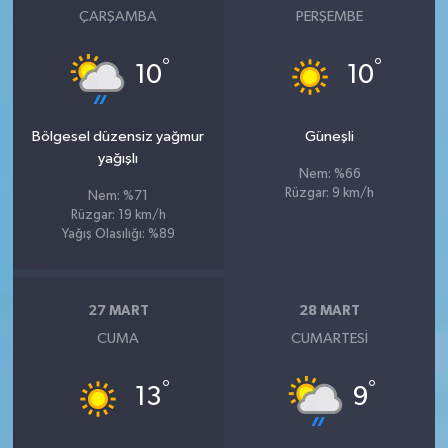
ÇARŞAMBA
PERŞEMBE
°
°
10
10
Bölgesel düzensiz yağmur
Güneşli
yağışlı
Nem: %66
Rüzgar: 9 km/h
Nem: %71
Rüzgar: 19 km/h
Yağış Olasılığı: %89
27 MART
28 MART
CUMA
CUMARTESI
°
°
13
9