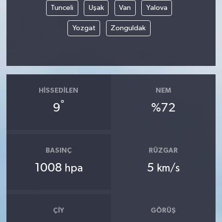
Tunceli
Uşak
Van
Yalova
Yozgat
Zonguldak
HISSEDILEN
NEM
°
9
%72
BASINÇ
RÜZGAR
1008
5
hpa
km/s
ÇIY
GÖRÜŞ