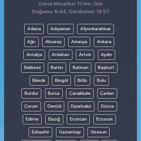
Görüş Mesafesi: 10 km, Gün
Doğumu: 6:44, Gün Batımı: 18:57
Adana
Adıyaman
Afyonkarahisar
Ağrı
Aksaray
Amasya
Ankara
Antalya
Ardahan
Artvin
Aydın
Balıkesir
Bartın
Batman
Bayburt
Bilecik
Bingöl
Bitlis
Bolu
Burdur
Bursa
Çanakkale
Çankırı
Çorum
Denizli
Diyarbakır
Düzce
Edirne
Elazığ
Erzincan
Erzurum
Eskişehir
Gaziantep
Giresun