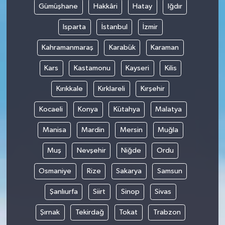
Gümüşhane
Hakkâri
Hatay
Iğdır
Isparta
İstanbul
İzmir
Kahramanmaraş
Karabük
Karaman
Kars
Kastamonu
Kayseri
Kilis
Kırıkkale
Kırklareli
Kırşehir
Kocaeli
Konya
Kütahya
Malatya
Manisa
Mardin
Mersin
Muğla
Muş
Nevşehir
Niğde
Ordu
Osmaniye
Rize
Sakarya
Samsun
Şanlıurfa
Siirt
Sinop
Sivas
Şırnak
Tekirdağ
Tokat
Trabzon