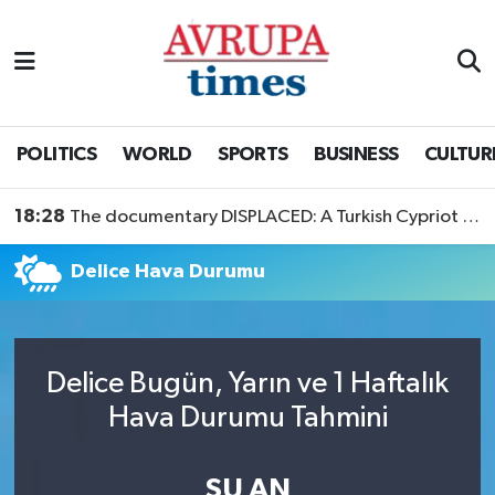
Nöbetçi Eczaneler
Hava Durumu
POLITICS
WORLD
SPORTS
BUSINESS
CULTUR
Namaz Vakitleri
18:28
The documentary DISPLACED: A Turkish Cypriot Story is now available to watch
Trafik Durumu
Delice Hava Durumu
Süper Lig Puan Durumu ve Fikstür
Tüm Manşetler
Delice Bugün, Yarın ve 1 Haftalık
Hava Durumu Tahmini
Son Dakika Haberleri
Haber Arşivi
ŞU AN