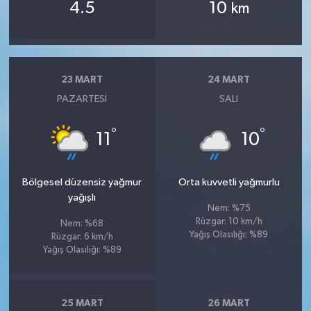
4.5
10
km
23 MART
24 MART
PAZARTESI
SALI
°
°
11
10
Bölgesel düzensiz yağmur
Orta kuvvetli yağmurlu
yağışlı
Nem: %75
Rüzgar: 10 km/h
Nem: %68
Yağış Olasılığı: %89
Rüzgar: 6 km/h
Yağış Olasılığı: %89
25 MART
26 MART