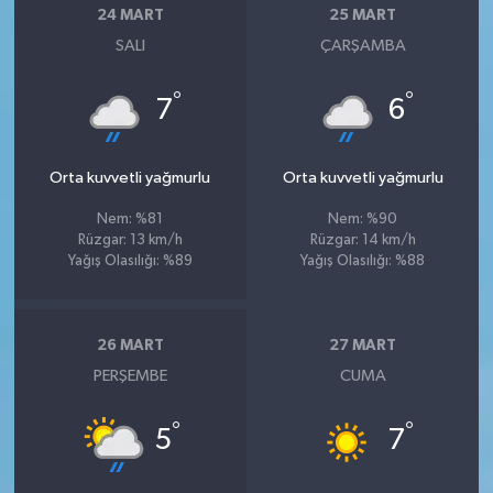
24 MART
25 MART
SALI
ÇARŞAMBA
°
°
7
6
Orta kuvvetli yağmurlu
Orta kuvvetli yağmurlu
Nem: %81
Nem: %90
Rüzgar: 13 km/h
Rüzgar: 14 km/h
Yağış Olasılığı: %89
Yağış Olasılığı: %88
26 MART
27 MART
PERŞEMBE
CUMA
°
°
5
7