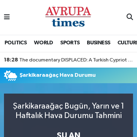
Nöbetçi Eczaneler
Hava Durumu
POLITICS
WORLD
SPORTS
BUSINESS
CULTUR
Namaz Vakitleri
18:28
The documentary DISPLACED: A Turkish Cypriot Story is now available to watch
Trafik Durumu
Şarkikaraağaç Hava Durumu
Süper Lig Puan Durumu ve Fikstür
Tüm Manşetler
Şarkikaraağaç Bugün, Yarın ve 1
Haftalık Hava Durumu Tahmini
Son Dakika Haberleri
Haber Arşivi
ŞU AN