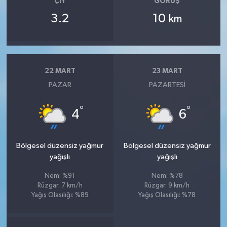
ÇIY
GÖRÜŞ
3.2
10
km
22 MART
23 MART
PAZAR
PAZARTESI
°
°
4
6
Bölgesel düzensiz yağmur
Bölgesel düzensiz yağmur
yağışlı
yağışlı
Nem: %91
Nem: %78
Rüzgar: 7 km/h
Rüzgar: 9 km/h
Yağış Olasılığı: %89
Yağış Olasılığı: %78