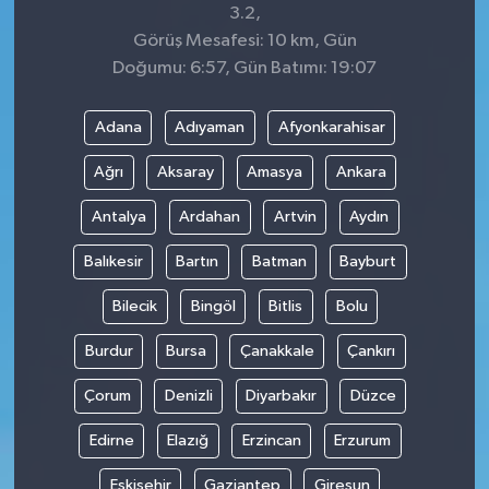
3.2,
Görüş Mesafesi: 10 km, Gün
Doğumu: 6:57, Gün Batımı: 19:07
Adana
Adıyaman
Afyonkarahisar
Ağrı
Aksaray
Amasya
Ankara
Antalya
Ardahan
Artvin
Aydın
Balıkesir
Bartın
Batman
Bayburt
Bilecik
Bingöl
Bitlis
Bolu
Burdur
Bursa
Çanakkale
Çankırı
Çorum
Denizli
Diyarbakır
Düzce
Edirne
Elazığ
Erzincan
Erzurum
Eskişehir
Gaziantep
Giresun