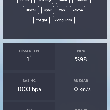
Tunceli
Uşak
Van
Yalova
Yozgat
Zonguldak
HISSEDILEN
NEM
°
1
%98
BASINÇ
RÜZGAR
1003
10
hpa
km/s