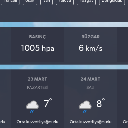
Tunceli
Uşak
Van
Yalova
Yozgat
Zonguldak
BASINÇ
RÜZGAR
1005
6
hpa
km/s
23 MART
24 MART
PAZARTESI
SALI
°
°
7
8
rlu
Orta kuvvetli yağmurlu
Orta kuvvetli yağmurlu
Or