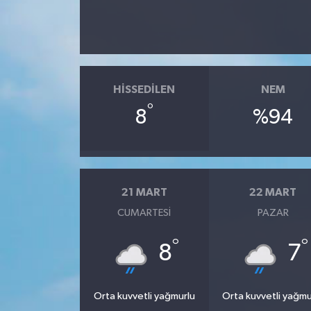
HISSEDILEN
NEM
°
8
%94
21 MART
22 MART
CUMARTESI
PAZAR
°
°
8
7
Orta kuvvetli yağmurlu
Orta kuvvetli yağmu