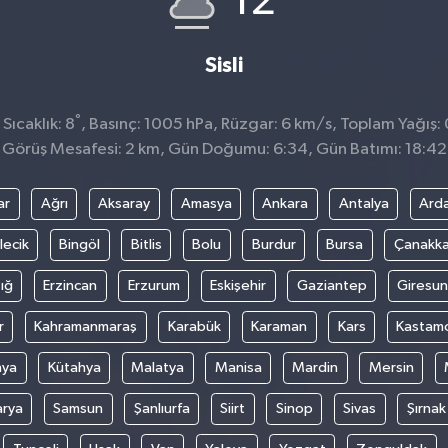
12
Sisli
°
ıcaklık: 8
, Basınç: 1005 hPa, Rüzgar: 6 km/s, Toplam Yağış: 
Görüş Mesafesi: 2 km, Gün Doğumu: 6:34, Gün Batımı: 18:42
ar
Ağrı
Aksaray
Amasya
Ankara
Antalya
Ard
lecik
Bingöl
Bitlis
Bolu
Burdur
Bursa
Çanakka
ığ
Erzincan
Erzurum
Eskişehir
Gaziantep
Giresun
r
Kahramanmaraş
Karabük
Karaman
Kars
Kastam
nya
Kütahya
Malatya
Manisa
Mardin
Mersin
arya
Samsun
Şanlıurfa
Siirt
Sinop
Sivas
Şırnak