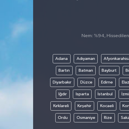
Nem: %94, Hissedilen S
Adana
Adıyaman
Afyonkarahis
Bartın
Batman
Bayburt
Bi
Diyarbakır
Düzce
Edirne
Elaz
Iğdır
Isparta
İstanbul
İzmi
Kırklareli
Kırşehir
Kocaeli
Ko
Ordu
Osmaniye
Rize
Sak