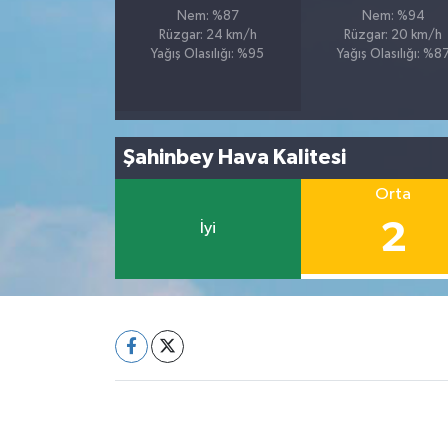
Nem: %87
Nem: %94
Rüzgar: 24 km/h
Rüzgar: 20 km/h
Yağış Olasılığı: %95
Yağış Olasılığı: %8
Şahinbey Hava Kalitesi
Orta
2
İyi