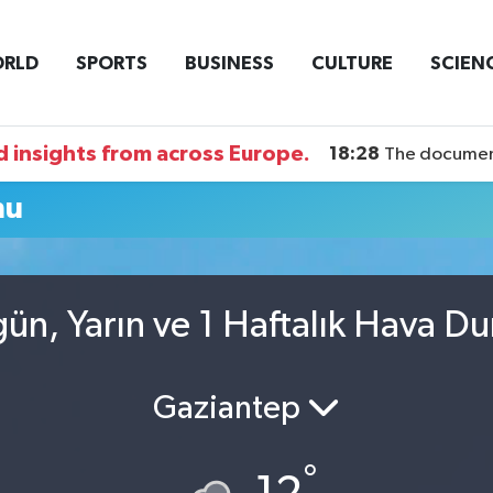
RLD
SPORTS
BUSINESS
CULTURE
SCIEN
 insights from across Europe.
18:28
The documentary DI
mu
ün, Yarın ve 1 Haftalık Hava D
Gaziantep
°