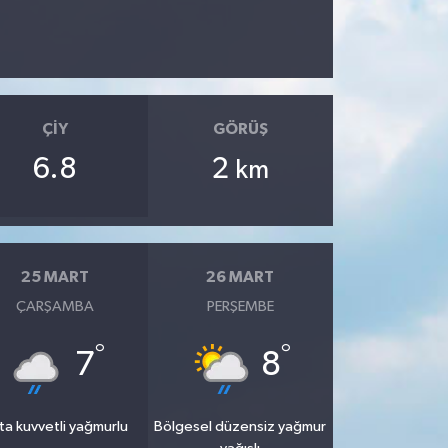
ÇIY
GÖRÜŞ
6.8
2
km
25 MART
26 MART
ÇARŞAMBA
PERŞEMBE
°
°
7
8
ta kuvvetli yağmurlu
Bölgesel düzensiz yağmur