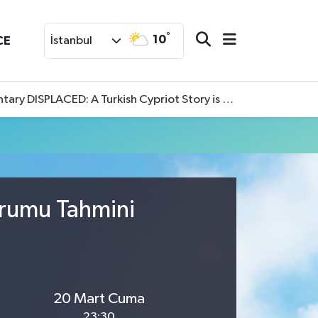
°
10
CE
İstanbul
SPLACED: A Turkish Cypriot Story is now available to watch
urumu Tahmini
20 Mart Cuma
23:30