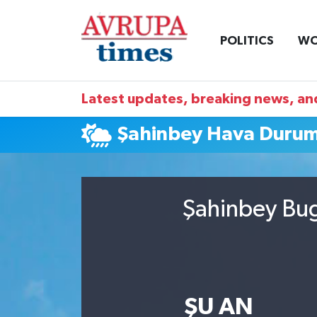
POLITICS
WO
Nöbetçi Eczaneler
Hava Durumu
Latest updates, breaking news, and
Namaz Vakitleri
Şahinbey Hava Duru
Trafik Durumu
Süper Lig Puan Durumu ve Fikstür
Şahinbey Bug
Tüm Manşetler
Son Dakika Haberleri
ŞU AN
Haber Arşivi