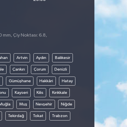
0 mm, Çiy Noktası: 6.8,
ahan
Artvin
Aydın
Balıkesir
le
Çankırı
Çorum
Denizli
Gümüşhane
Hakkâri
Hatay
onu
Kayseri
Kilis
Kırıkkale
Muğla
Muş
Nevşehir
Niğde
Tekirdağ
Tokat
Trabzon