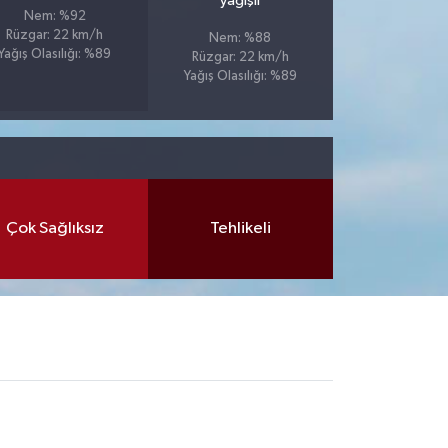
yağışlı
Nem: %92
Rüzgar: 22 km/h
Nem: %88
Yağış Olasılığı: %89
Rüzgar: 22 km/h
Yağış Olasılığı: %89
Çok Sağlıksız
Tehlikeli