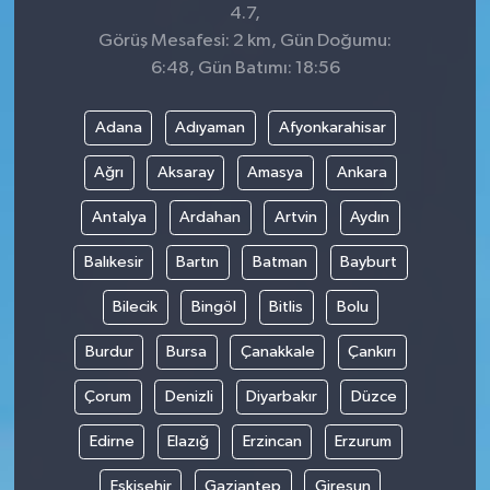
4.7,
Görüş Mesafesi: 2 km, Gün Doğumu:
6:48, Gün Batımı: 18:56
Adana
Adıyaman
Afyonkarahisar
Ağrı
Aksaray
Amasya
Ankara
Antalya
Ardahan
Artvin
Aydın
Balıkesir
Bartın
Batman
Bayburt
Bilecik
Bingöl
Bitlis
Bolu
Burdur
Bursa
Çanakkale
Çankırı
Çorum
Denizli
Diyarbakır
Düzce
Edirne
Elazığ
Erzincan
Erzurum
Eskişehir
Gaziantep
Giresun