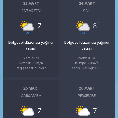
23 MART
24 MART
PAZARTESI
SALI
°
°
7
8
Bölgesel düzensiz yağmur
Bölgesel düzensiz yağmur
yağışlı
yağışlı
Nem: %73
Nem: %80
Rüzgar: 7 km/h
Rüzgar: 7 km/h
Yağış Olasılığı: %87
Yağış Olasılığı: %88
25 MART
26 MART
ÇARŞAMBA
PERŞEMBE
°
°
7
7