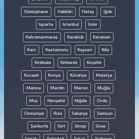
Gümüşhane
Hakkâri
Hatay
Iğdır
Isparta
İstanbul
İzmir
Kahramanmaraş
Karabük
Karaman
Kars
Kastamonu
Kayseri
Kilis
Kırıkkale
Kırklareli
Kırşehir
Kocaeli
Konya
Kütahya
Malatya
Manisa
Mardin
Mersin
Muğla
Muş
Nevşehir
Niğde
Ordu
Osmaniye
Rize
Sakarya
Samsun
Şanlıurfa
Siirt
Sinop
Sivas
Şırnak
Tekirdağ
Tokat
Trabzon