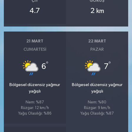
ÇIY
GÖRÜŞ
4.7
2
km
21 MART
22 MART
CUMARTESI
PAZAR
°
°
6
7
Bölgesel düzensiz yağmur
Bölgesel düzensiz yağmur
yağışlı
yağışlı
Nem: %87
Nem: %80
Rüzgar: 12 km/h
Rüzgar: 9 km/h
Yağış Olasılığı: %86
Yağış Olasılığı: %87