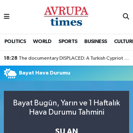
Nöbetçi Eczaneler
Hava Durumu
POLITICS
WORLD
SPORTS
BUSINESS
CULTUR
Namaz Vakitleri
18:28
The documentary DISPLACED: A Turkish Cypriot Story is now available to watch
Trafik Durumu
Bayat Hava Durumu
Süper Lig Puan Durumu ve Fikstür
Tüm Manşetler
Bayat Bugün, Yarın ve 1 Haftalık
Hava Durumu Tahmini
Son Dakika Haberleri
Haber Arşivi
ŞU AN