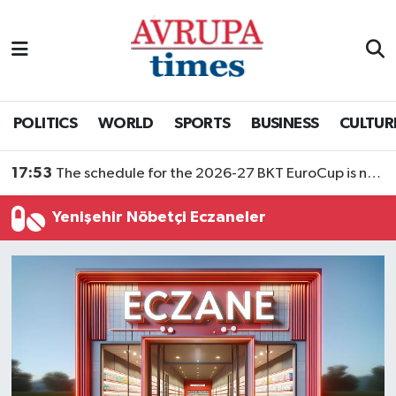
Nöbetçi Eczaneler
Hava Durumu
POLITICS
WORLD
SPORTS
BUSINESS
CULTUR
Namaz Vakitleri
17:53
The schedule for the 2026-27 BKT EuroCup is now public
Trafik Durumu
Yenişehir Nöbetçi Eczaneler
Süper Lig Puan Durumu ve Fikstür
Tüm Manşetler
Son Dakika Haberleri
Haber Arşivi