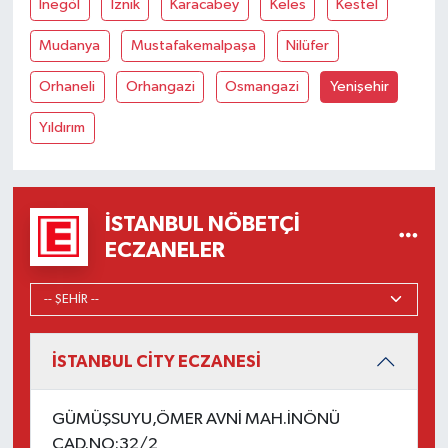
İnegöl
İznik
Karacabey
Keles
Kestel
Mudanya
Mustafakemalpaşa
Nilüfer
Orhaneli
Orhangazi
Osmangazi
Yenişehir
Yıldırım
İSTANBUL NÖBETÇI
ECZANELER
İSTANBUL CİTY ECZANESİ
GÜMÜŞSUYU,ÖMER AVNİ MAH.İNÖNÜ
CAD.NO:32/2