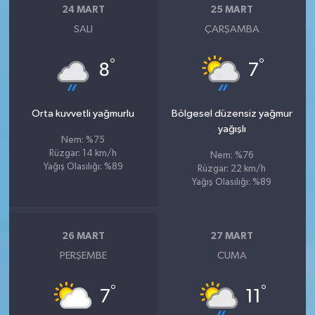
24 MART
25 MART
SALI
ÇARŞAMBA
°
°
8
7
Orta kuvvetli yağmurlu
Bölgesel düzensiz yağmur
yağışlı
Nem: %75
Rüzgar: 14 km/h
Nem: %76
Yağış Olasılığı: %89
Rüzgar: 22 km/h
Yağış Olasılığı: %89
26 MART
27 MART
PERŞEMBE
CUMA
°
°
7
11