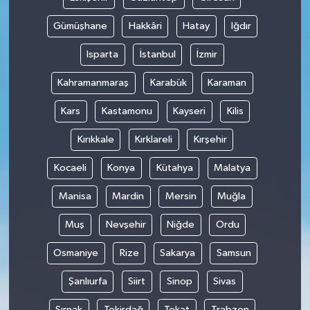
Gümüşhane
Hakkâri
Hatay
Iğdır
Isparta
İstanbul
İzmir
Kahramanmaraş
Karabük
Karaman
Kars
Kastamonu
Kayseri
Kilis
Kırıkkale
Kırklareli
Kırşehir
Kocaeli
Konya
Kütahya
Malatya
Manisa
Mardin
Mersin
Muğla
Muş
Nevşehir
Niğde
Ordu
Osmaniye
Rize
Sakarya
Samsun
Şanlıurfa
Siirt
Sinop
Sivas
Şırnak
Tekirdağ
Tokat
Trabzon