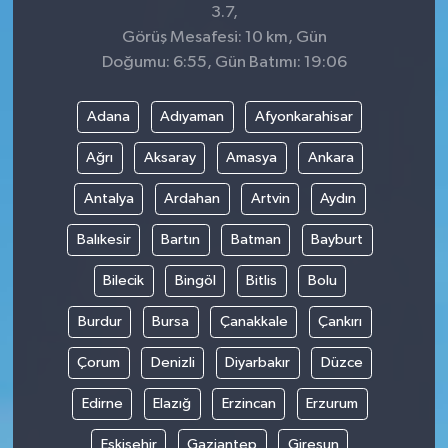
3.7,
Görüş Mesafesi: 10 km, Gün
Doğumu: 6:55, Gün Batımı: 19:06
Adana
Adıyaman
Afyonkarahisar
Ağrı
Aksaray
Amasya
Ankara
Antalya
Ardahan
Artvin
Aydın
Balıkesir
Bartın
Batman
Bayburt
Bilecik
Bingöl
Bitlis
Bolu
Burdur
Bursa
Çanakkale
Çankırı
Çorum
Denizli
Diyarbakır
Düzce
Edirne
Elazığ
Erzincan
Erzurum
Eskişehir
Gaziantep
Giresun