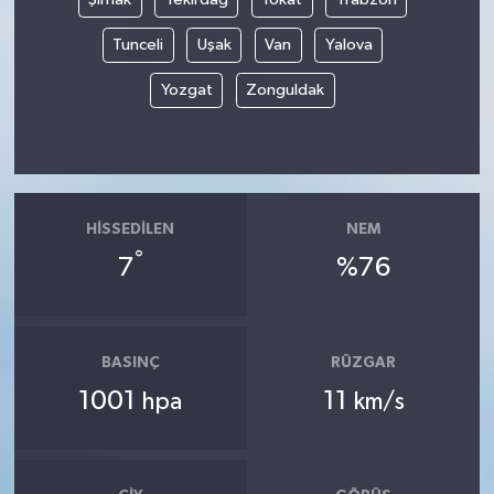
Tunceli
Uşak
Van
Yalova
Yozgat
Zonguldak
HISSEDILEN
NEM
°
7
%76
BASINÇ
RÜZGAR
1001
11
hpa
km/s