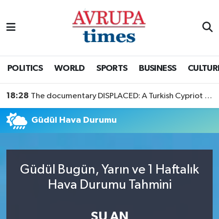
Nöbetçi Eczaneler
Hava Durumu
POLITICS
WORLD
SPORTS
BUSINESS
CULTUR
Namaz Vakitleri
18:28
The documentary DISPLACED: A Turkish Cypriot Story is now available to watch
Trafik Durumu
Güdül Hava Durumu
Süper Lig Puan Durumu ve Fikstür
Tüm Manşetler
Güdül Bugün, Yarın ve 1 Haftalık
Hava Durumu Tahmini
Son Dakika Haberleri
Haber Arşivi
ŞU AN