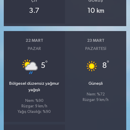
ÇIY
GÖRÜŞ
3.7
10
km
22 MART
23 MART
PAZAR
PAZARTESI
°
°
5
8
Bölgesel düzensiz yağmur
Güneşli
yağışlı
Nem: %72
Rüzgar: 9 km/h
Nem: %90
Rüzgar: 9 km/h
Yağış Olasılığı: %90